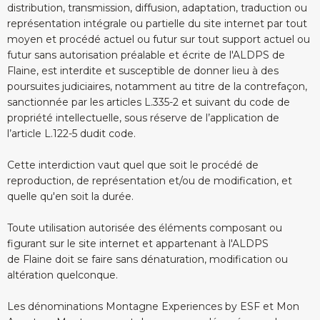
distribution, transmission, diffusion, adaptation, traduction ou
Accueil
représentation intégrale ou partielle du site internet par tout
moyen et procédé actuel ou futur sur tout support actuel ou
Randonnées
futur sans autorisation préalable et écrite de l'ALDPS de
Flaine, est interdite et susceptible de donner lieu à des
Pour tous les âges
poursuites judiciaires, notamment au titre de la contrefaçon,
sanctionnée par les articles L.335-2 et suivant du code de
Activités Outdoor
propriété intellectuelle, sous réserve de l’application de
l’article L.122-5 dudit code.
En famille ou entre amis
Groupes et séminaires
Cette interdiction vaut quel que soit le procédé de
reproduction, de représentation et/ou de modification, et
Evénement sur mesure
quelle qu'en soit la durée.
Toute utilisation autorisée des éléments composant ou
figurant sur le site internet et appartenant à l'ALDPS
de Flaine doit se faire sans dénaturation, modification ou
altération quelconque.
Les dénominations Montagne Experiences by ESF et Mon